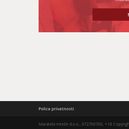
Polica privatnosti
Maratela mreže d.o.o., 072700700, +18 Copyri