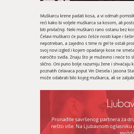
Muškarcu krene padati kosa, a vi odmah pomislite
reći kako bi voljele muškarca sa kosom, ali posto
biti privlačniji. Neki muškarci rano ostanu bez ko
Ćelavi muškarci će puno češće nositi kape i šeš
nepotreban, a zajedno s time ni gel te ostali pro
svoj novi izgled i kojem opadanje kose ne sme
naročito sviđa. Znaju što je muževno i neće to sk
slično. Oni puno bolje razumiju žene i shvaćaju ko
poznatih ćelavaca poput Vin Diesela i Jasona 
može odabrati bilo kojeg muškarca, ali se zaljub
Pronađite savršenog partnera za druž
nešto više. Na Ljubavnom oglasniku 
možda 