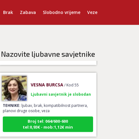
TEHNIKE:
astrologija, ljubavna kompatibilnost,
Brak
Zabava
Slobodno vrijeme
Veze
sinastrija, davison chart, ljubavni tarot, gay tarot -
ljubavna kompatibilnost, rune - ljubavna
kompatibilnost, numerološka ljubavna
kompatibilnost, le normand –ljubavna prognoza,
drevni ljubavni simboli za spajanje
Broj tel: 064/600-600
tel:0,93€ - mob:1,12€ min
Nazovite ljubavne savjetnike
VESNA BURCSA
/ Kod 55
Ljubavni savjetnik je slobodan
TEHNIKE:
ljubav, brak, kompatibilnost partnera,
planovi druge osobe, veza
Broj tel: 064/600-600
tel:0,93€ - mob:1,12€ min