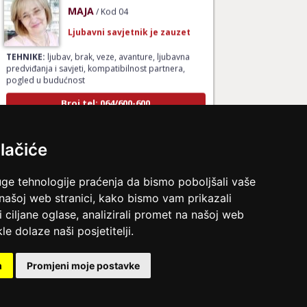
MAJA
/ Kod 04
Ljubavni savjetnik je zauzet
TEHNIKE:
ljubav, brak, veze, avanture, ljubavna
predviđanja i savjeti, kompatibilnost partnera,
pogled u budućnost
Broj tel: 064/600-600
tel:0,93€ - mob:1,12€ min
lačiće
TINA
/ Kod 16
uge tehnologije praćenja da bismo poboljšali vaše
Ljubavni savjetnik je slobodan
 našoj web stranici, kako bismo vam prikazali
i ciljane oglase, analizirali promet na našoj web
TEHNIKE:
ljubavna predviđanja, budućnost veze,
nova veza, pomirenje
le dolaze naši posjetitelji.
Broj tel: 064/600-600
tel:0,93€ - mob:1,12€ min
m
Promjeni moje postavke
ina.