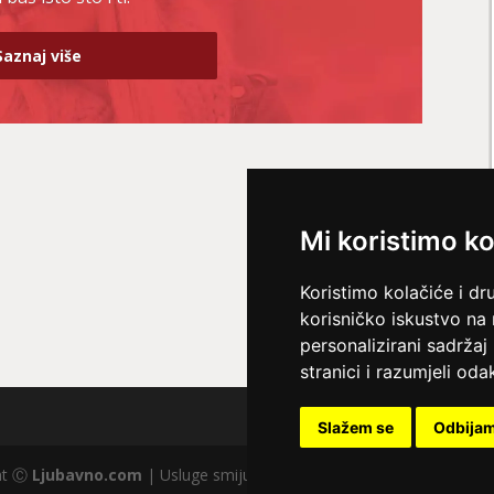
Saznaj više
Mi koristimo ko
Koristimo kolačiće i dr
korisničko iskustvo na
personalizirani sadržaj 
stranici i razumjeli odak
Slažem se
Odbija
ght Ⓒ
Ljubavno.com
| Usluge smiju koristiti osobe starije od +18 god