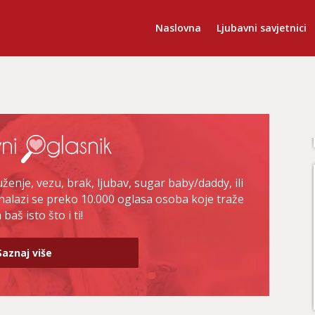
Naslovna
Ljubavni savjetnici
enje, vezu, brak, ljubav, sugar baby/daddy, ili
nalazi se preko 10.000 oglasa osoba koje traže
baš isto što i ti!
Saznaj više