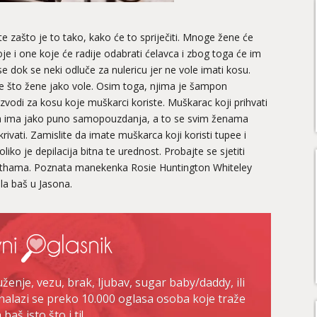
 zašto je to tako, kako će to spriječiti. Mnoge žene će
je i one koje će radije odabrati ćelavca i zbog toga će im
se dok se neki odluče za nulericu jer ne vole imati kosu.
ire što žene jako vole. Osim toga, njima je šampon
izvodi za kosu koje muškarci koriste. Muškarac koji prihvati
ta ima jako puno samopouzdanja, a to se svim ženama
rivati. Zamislite da imate muškarca koji koristi tupee i
liko je depilacija bitna te urednost. Probajte se sjetiti
Stathama. Poznata manekenka Rosie Huntington Whiteley
ila baš u Jasona.
enje, vezu, brak, ljubav, sugar baby/daddy, ili
nalazi se preko 10.000 oglasa osoba koje traže
baš isto što i ti!