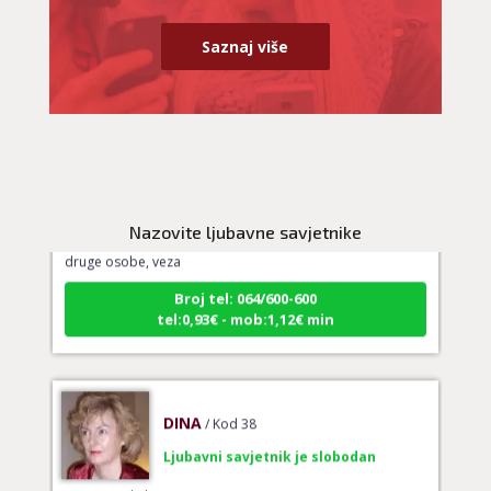
Saznaj više
VESNA BURCSA
/ Kod 55
Ljubavni savjetnik je slobodan
TEHNIKE:
ljubav, brak, kompatibilnost partnera, planovi
Nazovite ljubavne savjetnike
druge osobe, veza
Broj tel: 064/600-600
tel:0,93€ - mob:1,12€ min
DINA
/ Kod 38
Ljubavni savjetnik je slobodan
TEHNIKE:
ljubavni savjeti