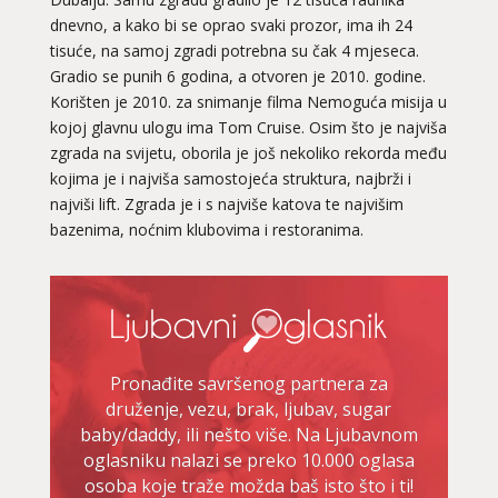
dnevno, a kako bi se oprao svaki prozor, ima ih 24
tisuće, na samoj zgradi potrebna su čak 4 mjeseca.
Gradio se punih 6 godina, a otvoren je 2010. godine.
Korišten je 2010. za snimanje filma Nemoguća misija u
kojoj glavnu ulogu ima Tom Cruise. Osim što je najviša
zgrada na svijetu, oborila je još nekoliko rekorda među
kojima je i najviša samostojeća struktura, najbrži i
najviši lift. Zgrada je i s najviše katova te najvišim
bazenima, noćnim klubovima i restoranima.
Pronađite savršenog partnera za
druženje, vezu, brak, ljubav, sugar
baby/daddy, ili nešto više. Na Ljubavnom
oglasniku nalazi se preko 10.000 oglasa
osoba koje traže možda baš isto što i ti!