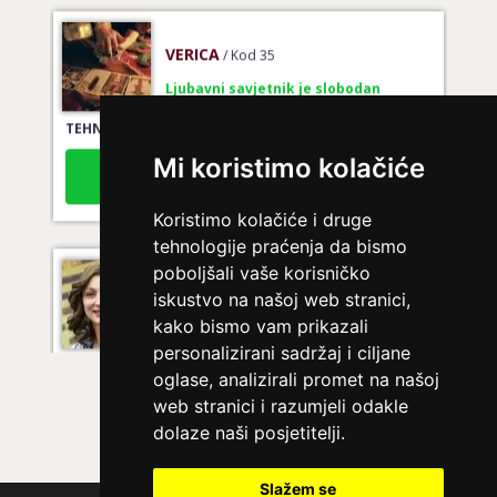
VERICA
/ Kod 35
Ljubavni savjetnik je slobodan
TEHNIKE:
tarot za ljubav
Broj tel: 064/600-600
Mi koristimo kolačiće
tel:0,93€ - mob:1,12€ min
Koristimo kolačiće i druge
tehnologije praćenja da bismo
poboljšali vaše korisničko
VESNA BURCSA
/ Kod 55
iskustvo na našoj web stranici,
Ljubavni savjetnik je slobodan
kako bismo vam prikazali
TEHNIKE:
ljubav, brak, kompatibilnost partnera, planovi
personalizirani sadržaj i ciljane
druge osobe, veza
oglase, analizirali promet na našoj
web stranici i razumjeli odakle
Broj tel: 064/600-600
tel:0,93€ - mob:1,12€ min
dolaze naši posjetitelji.
Slažem se