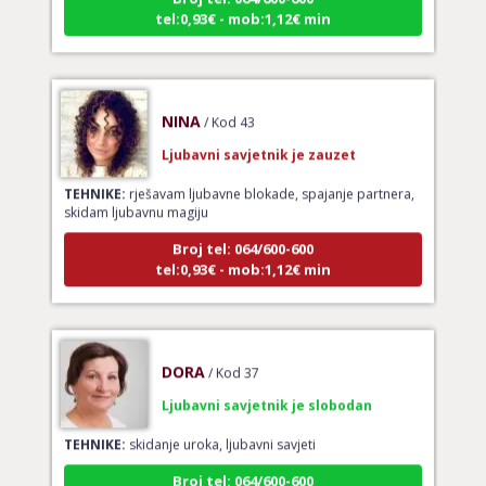
tel:0,93€ - mob:1,12€ min
NINA
/ Kod 43
Ljubavni savjetnik je zauzet
TEHNIKE:
rješavam ljubavne blokade, spajanje partnera,
skidam ljubavnu magiju
Broj tel: 064/600-600
tel:0,93€ - mob:1,12€ min
DORA
/ Kod 37
Ljubavni savjetnik je slobodan
TEHNIKE:
skidanje uroka, ljubavni savjeti
Broj tel: 064/600-600