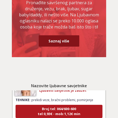
Pronađite savršenog partnera za
druženje, vezu, brak, ljubav, sugar
baby/daddy, ili nešto više. Na Ljubavnom
oglasniku nalazi se preko 10.000 oglasa
NIVES
/ Kod 20
osoba koje traže možda baš isto što i ti!
Ljubavni savjetnik je zauzet
TEHNIKE:
ljubavna očekivanja, smjer u kojem ide veza
Saznaj više
Broj tel: 064/600-600
tel:0,93€ - mob:1,12€ min
DENI
/ Kod 15
Nazovite ljubavne savjetnike
Ljubavni savjetnik je zauzet
TEHNIKE:
prekidi veze, bračni problemi, pomirjenje
Broj tel: 064/600-600
tel:0,93€ - mob:1,12€ min