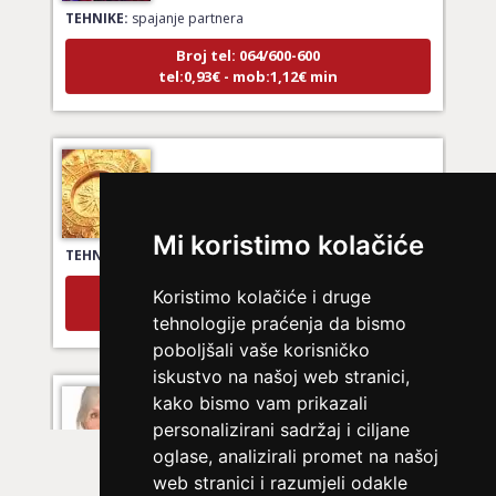
Broj tel: 064/600-600
tel:0,93€ - mob:1,12€ min
NIVES
/ Kod 20
Ljubavni savjetnik je zauzet
TEHNIKE:
ljubavna očekivanja, smjer u kojem ide veza
Mi koristimo kolačiće
Broj tel: 064/600-600
tel:0,93€ - mob:1,12€ min
Koristimo kolačiće i druge
tehnologije praćenja da bismo
poboljšali vaše korisničko
iskustvo na našoj web stranici,
DENI
/ Kod 15
kako bismo vam prikazali
personalizirani sadržaj i ciljane
Ljubavni savjetnik je zauzet
oglase, analizirali promet na našoj
TEHNIKE:
prekidi veze, bračni problemi, pomirjenje
web stranici i razumjeli odakle