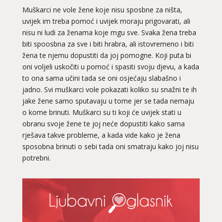
Muškarci ne vole žene koje nisu sposbne za ništa,
uvijek im treba pomoć i uvijek moraju prigovarati, ali
nisu ni ludi za ženama koje mgu sve. Svaka žena treba
biti spoosbna za sve i biti hrabra, ali istovremeno i biti
žena te njemu dopustiti da joj pomogne. Koji puta bi
oni voljeli uskočiti u pomoć i spasiti svoju djevu, a kada
to ona sama učini tada se oni osjećaju slabašno i
jadno. Svi muškarci vole pokazati koliko su snažni te ih
jake žene samo sputavaju u tome jer se tada nemaju
o kome brinuti. Muškarci su ti koji će uvijek stati u
obranu svoje žene te joj neće dopustiti kako sama
rješava takve probleme, a kada vide kako je žena
sposobna brinuti o sebi tada oni smatraju kako joj nisu
LUCIJA
/ Kod #136
potrebni.
Ljubavni savjetnik je zauzet
TEHNIKE:
spajanje partnera
Broj tel: 064/600-600
tel:0,93€ - mob:1,12€ min