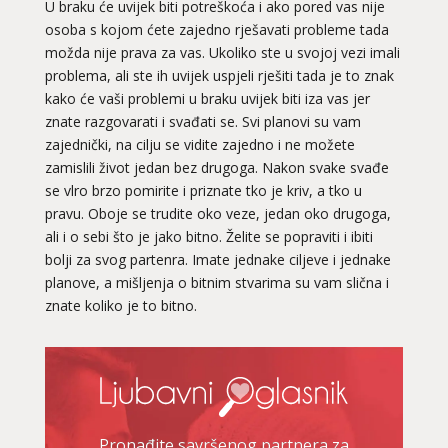
U braku će uvijek biti potreškoća i ako pored vas nije
osoba s kojom ćete zajedno rješavati probleme tada
možda nije prava za vas. Ukoliko ste u svojoj vezi imali
problema, ali ste ih uvijek uspjeli rješiti tada je to znak
kako će vaši problemi u braku uvijek biti iza vas jer
znate razgovarati i svađati se. Svi planovi su vam
zajednički, na cilju se vidite zajedno i ne možete
zamislili život jedan bez drugoga. Nakon svake svađe
se vlro brzo pomirite i priznate tko je kriv, a tko u
pravu. Oboje se trudite oko veze, jedan oko drugoga,
ali i o sebi što je jako bitno. Želite se popraviti i ibiti
bolji za svog partenra. Imate jednake ciljeve i jednake
planove, a mišljenja o bitnim stvarima su vam slična i
NIVES
/ Kod 20
znate koliko je to bitno.
Ljubavni savjetnik je zauzet
TEHNIKE:
ljubavna očekivanja, smjer u kojem ide veza
Broj tel: 064/600-600
tel:0,93€ - mob:1,12€ min
Pronađite savršenog partnera za