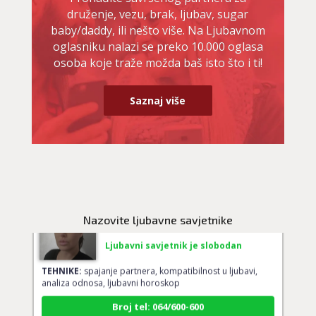
druženje, vezu, brak, ljubav, sugar
baby/daddy, ili nešto više. Na Ljubavnom
oglasniku nalazi se preko 10.000 oglasa
VESNA BURCSA
/ Kod 55
osoba koje traže možda baš isto što i ti!
Ljubavni savjetnik je slobodan
TEHNIKE:
ljubav, brak, kompatibilnost partnera, planovi
Saznaj više
druge osobe, veza
Broj tel: 064/600-600
tel:0,93€ - mob:1,12€ min
TEODORA
/ Kod 29
Nazovite ljubavne savjetnike
Ljubavni savjetnik je slobodan
TEHNIKE:
spajanje partnera, kompatibilnost u ljubavi,
analiza odnosa, ljubavni horoskop
Broj tel: 064/600-600
tel:0,93€ - mob:1,12€ min