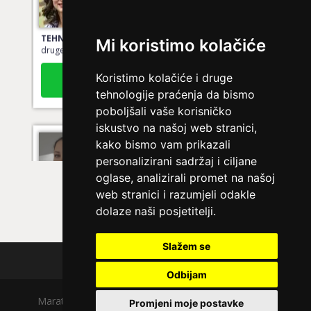
Ljubavni savjetnik je slobodan
TEHNIKE:
ljubav, brak, kompatibilnost partnera, planovi
druge osobe, veza
Mi koristimo kolačiće
Broj tel: 064/600-600
tel:0,93€ - mob:1,12€ min
Koristimo kolačiće i druge
tehnologije praćenja da bismo
poboljšali vaše korisničko
iskustvo na našoj web stranici,
TEODORA
/ Kod 29
kako bismo vam prikazali
personalizirani sadržaj i ciljane
Ljubavni savjetnik je slobodan
oglase, analizirali promet na našoj
TEHNIKE:
spajanje partnera, kompatibilnost u ljubavi,
web stranici i razumjeli odakle
analiza odnosa, ljubavni horoskop
dolaze naši posjetitelji.
Broj tel: 064/600-600
tel:0,93€ - mob:1,12€ min
Slažem se
Polica privatnosti
Odbijam
JASMINKA
/ Kod 56
Maratela mreže d.o.o., 072700700, +18 Copyright Ⓒ
Promjeni moje postavke