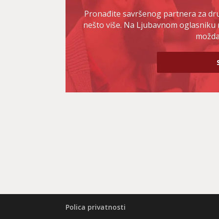
Pronađite savršenog partnera za druž
nešto više. Na Ljubavnom oglasniku 
možda 
Polica privatnosti