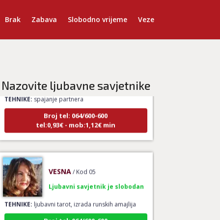
Brak
Zabava
Slobodno vrijeme
Veze
LUCIJA
/ Kod #136
Ljubavni savjetnik je zauzet
Nazovite ljubavne savjetnike
TEHNIKE:
spajanje partnera
Broj tel: 064/600-600
tel:0,93€ - mob:1,12€ min
VESNA
/ Kod 05
Ljubavni savjetnik je slobodan
TEHNIKE:
ljubavni tarot, izrada runskih amajlija
Broj tel: 064/600-600