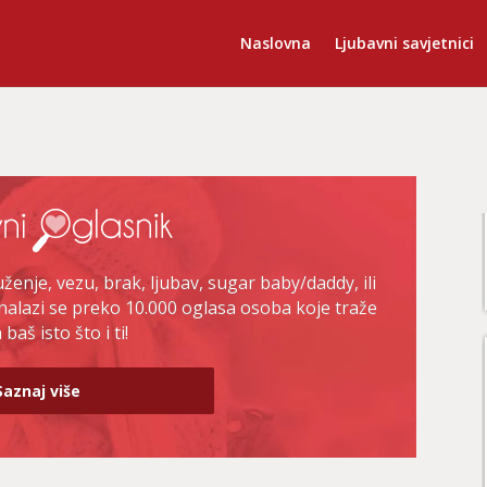
Naslovna
Ljubavni savjetnici
enje, vezu, brak, ljubav, sugar baby/daddy, ili
nalazi se preko 10.000 oglasa osoba koje traže
baš isto što i ti!
Saznaj više