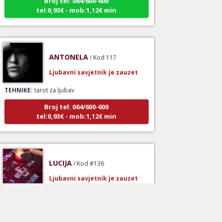
tel:0,93€ - mob:1,12€ min
ANTONELA
/ Kod 117
Ljubavni savjetnik je zauzet
TEHNIKE:
tarot za ljubav
Broj tel: 064/600-600
tel:0,93€ - mob:1,12€ min
LUCIJA
/ Kod #136
Ljubavni savjetnik je zauzet
TEHNIKE:
spajanje partnera
Broj tel: 064/600-600
tel:0,93€ - mob:1,12€ min