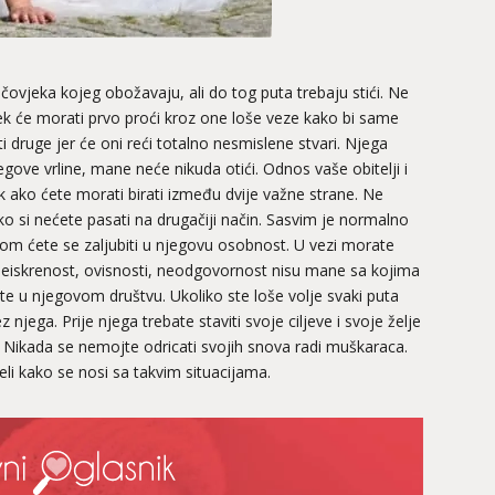
ovjeka kojeg obožavaju, ali do tog puta trebaju stići. Ne
k će morati prvo proći kroz one loše veze kako bi same
ti druge jer će oni reći totalno nesmislene stvari. Njega
jegove vrline, mane neće nikuda otići. Odnos vaše obitelji i
k ako ćete morati birati između dvije važne strane. Ne
o kako si nećete pasati na drugačiji način. Sasvim je normalno
nom ćete se zaljubiti u njegovu osobnost. U vezi morate
i. Neiskrenost, ovisnosti, neodgovornost nisu mane sa kojima
ate u njegovom društvu. Ukoliko ste loše volje svaki puta
 njega. Prije njega trebate staviti svoje ciljeve i svoje želje
i. Nikada se nemojte odricati svojih snova radi muškaraca.
eli kako se nosi sa takvim situacijama.