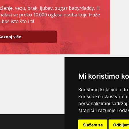
enje, vezu, brak, ljubav, sugar baby/daddy, ili
nalazi se preko 10.000 oglasa osoba koje traže
baš isto što i ti!
Saznaj više
Mi koristimo ko
Koristimo kolačiće i dr
korisničko iskustvo na
personalizirani sadržaj 
stranici i razumjeli odak
Slažem se
Odbija