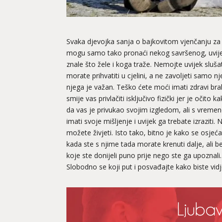
Svaka djevojka sanja o bajkovitom vjenčanju za č
mogu samo tako pronaći nekog savršenog, uvije
znale što žele i koga traže. Nemojte uvijek sluša
morate prihvatiti u cjelini, a ne zavoljeti samo n
njega je važan. Teško ćete moći imati zdravi bra
smije vas privlačiti isključivo fizički jer je očit
da vas je privukao svojim izgledom, ali s vreme
imati svoje mišljenje i uvijek ga trebate izrazit
možete živjeti. Isto tako, bitno je kako se osjeć
kada ste s njime tada morate krenuti dalje, ali bez
koje ste donijeli puno prije nego ste ga upoznal
Slobodno se koji put i posvađajte kako biste vidj