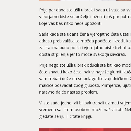
Prije par dana ste ušli u brak i sada uživate s
vjeorjatno biste se poželjeli oženiti još par puta
koje vas baš nitko neće upozoriti.
Sada kada ste udana žena vjerojatno ćete uzeti 
adresu prebivališta te možda podižete i kredit kak
zaista ima puno posla i vjerojatno biste trebali 
dosta strpljenja jer to može svakoga iživcirati.
Prije nego ste ušli u brak odučili ste biti kao m
ćete shvatiti kako ćete ipak vi najviše glumiti kuć
vam trebati duže da se prilagodite zajedničkom ž
malčice posvađat zbog gluposti. Primjerice, uju
naravno da će nastati problem.
Vi ste sada jedno, ali bi ipak trebali uzimati vr
vremena sa istom osobom može naživcirati. Neka o
gledate seriju ili čitate knjigu.