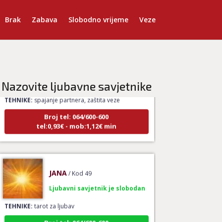
Brak
Zabava
Slobodno vrijeme
Veze
AMELIE BESSONG
/ Kod 99
Ljubavni savjetnik je zauzet
Nazovite ljubavne savjetnike
TEHNIKE:
spajanje partnera, zaštita veze
Broj tel: 064/600-600
tel:0,93€ - mob:1,12€ min
JANA
/ Kod 49
Ljubavni savjetnik je slobodan
TEHNIKE:
tarot za ljubav
Broj tel: 064/600-600