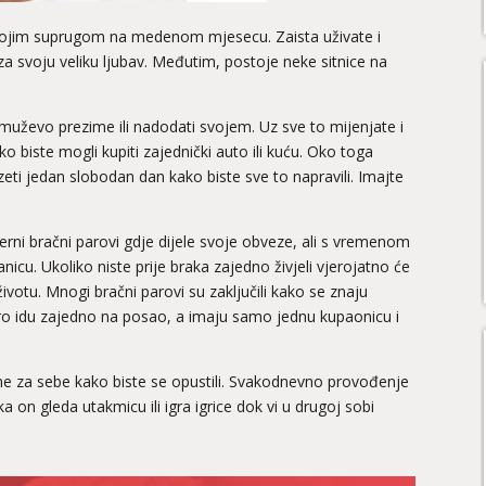
a svojim suprugom na medenom mjesecu. Zaista uživate i
 za svoju veliku ljubav. Međutim, postoje neke sitnice na
muževo prezime ili nadodati svojem. Uz sve to mijenjate i
o biste mogli kupiti zajednički auto ili kuću. Oko toga
uzeti jedan slobodan dan kako biste sve to napravili. Imajte
oderni bračni parovi gdje dijele svoje obveze, ali s vremenom
anicu. Ukoliko niste prije braka zajedno živjeli vjerojatno će
ivotu. Mnogi bračni parovi su zaključili kako se znaju
tro idu zajedno na posao, a imaju samo jednu kupaonicu i
ijeme za sebe kako biste se opustili. Svakodnevno provođenje
n gleda utakmicu ili igra igrice dok vi u drugoj sobi