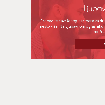
Pronađite savršenog partnera za druž
nešto više. Na Ljubavnom oglasniku 
možda 