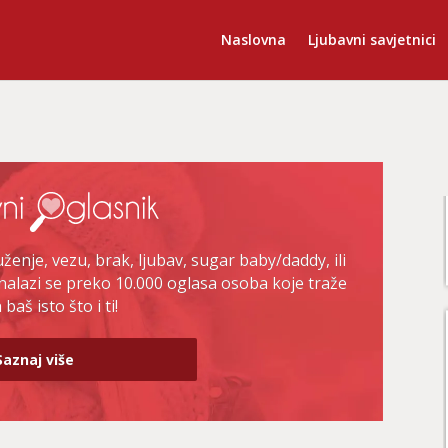
Naslovna
Ljubavni savjetnici
enje, vezu, brak, ljubav, sugar baby/daddy, ili
nalazi se preko 10.000 oglasa osoba koje traže
baš isto što i ti!
Saznaj više