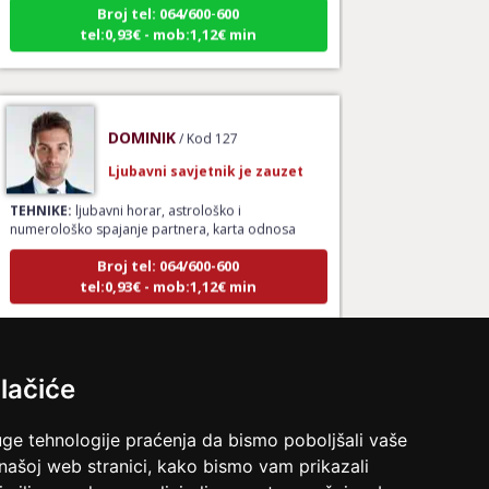
tel:0,93€ - mob:1,12€ min
DOMINIK
/ Kod 127
Ljubavni savjetnik je zauzet
TEHNIKE:
ljubavni horar, astrološko i
numerološko spajanje partnera, karta odnosa
Broj tel: 064/600-600
tel:0,93€ - mob:1,12€ min
STOJA
/ Kod 31
lačiće
Ljubavni savjetnik je slobodan
uge tehnologije praćenja da bismo poboljšali vaše
TEHNIKE:
tarot za ljubav
 našoj web stranici, kako bismo vam prikazali
Broj tel: 064/600-600