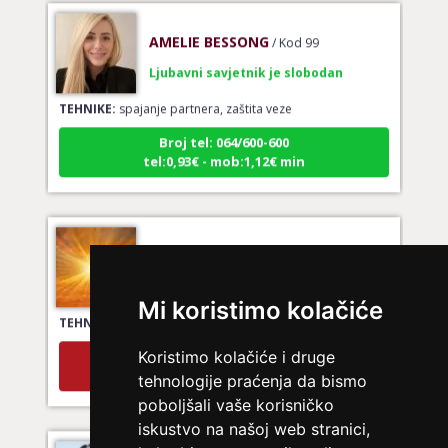
AMELIE BESSONG
/ Kod 99
Ljubavni savjetnik je slobodan
TEHNIKE:
spajanje partnera, zaštita veze
Broj tel: 064/600-600
tel:0,93€ - mob:1,12€ min
JANA
/ Kod 49
Ljubavni savjetnik je zauzet
Mi koristimo kolačiće
TEHNIKE:
tarot za ljubav
Broj tel: 064/600-600
Koristimo kolačiće i druge
tel:0,93€ - mob:1,12€ min
tehnologije praćenja da bismo
poboljšali vaše korisničko
iskustvo na našoj web stranici,