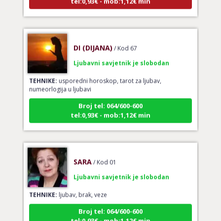
DI (DIJANA)
/ Kod 67
Ljubavni savjetnik je slobodan
TEHNIKE:
usporedni horoskop, tarot za ljubav,
numeorlogija u ljubavi
Broj tel: 064/600-600
tel:0,93€ - mob:1,12€ min
SARA
/ Kod 01
Ljubavni savjetnik je slobodan
TEHNIKE:
ljubav, brak, veze
Broj tel: 064/600-600
tel:0,93€ - mob:1,12€ min