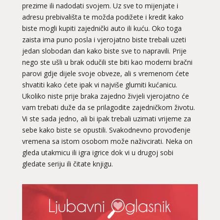
prezime ili nadodati svojem. Uz sve to mijenjate i
adresu prebivališta te možda podižete i kredit kako
biste mogli kupiti zajednički auto ili kuću. Oko toga
zaista ima puno posla i vjerojatno biste trebali uzeti
jedan slobodan dan kako biste sve to napravili. Prije
nego ste ušli u brak odučili ste biti kao moderni bračni
parovi gdje dijele svoje obveze, ali s vremenom ćete
shvatiti kako ćete ipak vi najviše glumiti kućanicu.
Ukoliko niste prije braka zajedno živjeli vjerojatno će
vam trebati duže da se prilagodite zajedničkom životu.
Vi ste sada jedno, ali bi ipak trebali uzimati vrijeme za
sebe kako biste se opustili. Svakodnevno provođenje
vremena sa istom osobom može naživcirati. Neka on
gleda utakmicu ili igra igrice dok vi u drugoj sobi
gledate seriju ili čitate knjigu.
AMELIE BESSONG
/ Kod 99
Ljubavni savjetnik je slobodan
TEHNIKE:
spajanje partnera, zaštita veze
Broj tel: 064/600-600