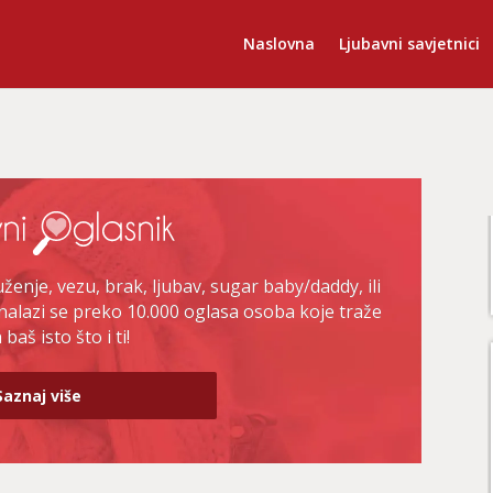
Naslovna
Ljubavni savjetnici
enje, vezu, brak, ljubav, sugar baby/daddy, ili
nalazi se preko 10.000 oglasa osoba koje traže
baš isto što i ti!
Saznaj više