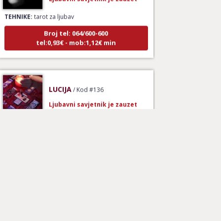
TEHNIKE:
tarot za ljubav
Broj tel: 064/600-600
tel:0,93€ - mob:1,12€ min
LUCIJA
/ Kod #136
Ljubavni savjetnik je zauzet
TEHNIKE:
spajanje partnera
Broj tel: 064/600-600
tel:0,93€ - mob:1,12€ min
ELA
/ Kod 151
Ljubavni savjetnik je slobodan