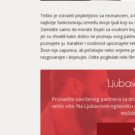
Teško je ostvariti prijateljstvo sa neznancem, a
najbolje funkcioniraju između dvoje ljudi koji su
Zamislite samo da morate živjeti sa osobom koj
jer su shvatili kako dobro ne poznaju svog partne
poznajete ju. Karakter i osobnost upoznajete tek
Život nije sapunica, ali pričekajte neko vrijeme p
razgovarajte i dopisujte. Odite pogledati neki film 
Pronađite savršenog partnera za druž
nešto više. Na Ljubavnom oglasniku 
možda 