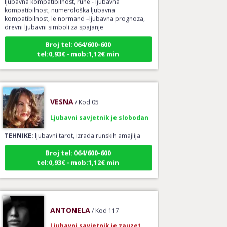
kompatibilnost, numerološka ljubavna
kompatibilnost, le normand –ljubavna prognoza,
drevni ljubavni simboli za spajanje
Broj tel: 064/600-600
tel:0,93€ - mob:1,12€ min
VESNA
/ Kod 05
Ljubavni savjetnik je slobodan
TEHNIKE:
ljubavni tarot, izrada runskih amajlija
Broj tel: 064/600-600
tel:0,93€ - mob:1,12€ min
ANTONELA
/ Kod 117
Ljubavni savjetnik je zauzet