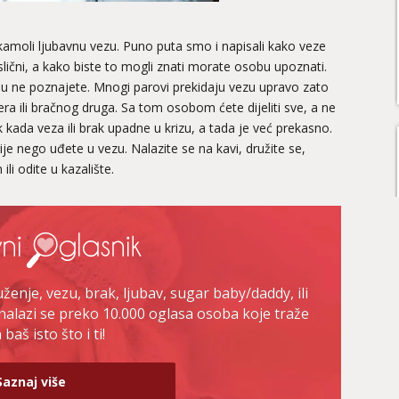
 kamoli ljubavnu vezu. Puno puta smo i napisali kako veze
 slični, a kako biste to mogli znati morate osobu upoznati.
u ne poznajete. Mnogi parovi prekidaju vezu upravo zato
ra ili bračnog druga. Sa tom osobom ćete dijeliti sve, a ne
 kada veza ili brak upadne u krizu, a tada je već prekasno.
rije nego uđete u vezu. Nalazite se na kavi, družite se,
ili odite u kazalište.
enje, vezu, brak, ljubav, sugar baby/daddy, ili
nalazi se preko 10.000 oglasa osoba koje traže
baš isto što i ti!
Saznaj više