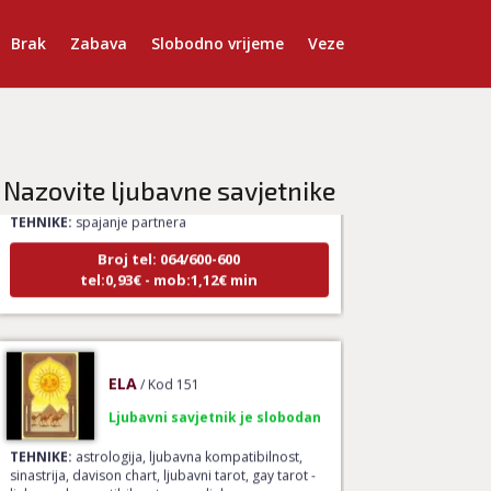
Brak
Zabava
Slobodno vrijeme
Veze
LUCIJA
/ Kod #136
Ljubavni savjetnik je zauzet
Nazovite ljubavne savjetnike
TEHNIKE:
spajanje partnera
Broj tel: 064/600-600
tel:0,93€ - mob:1,12€ min
ELA
/ Kod 151
Ljubavni savjetnik je slobodan
TEHNIKE:
astrologija, ljubavna kompatibilnost,
sinastrija, davison chart, ljubavni tarot, gay tarot -
ljubavna kompatibilnost, rune - ljubavna