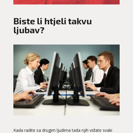
Biste li htjeli takvu
ljubav?
Kada radite sa drugim ljudima tada njih viđate svaki