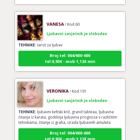
VANESA
/ Kod 60
Ljubavni savjetnik je slobodan
TEHNIKE:
tarot za ljubav
Broj tel: 064/600-600
tel:0,93€ - mob:1,12€ min
VERONIKA
/ Kod 191
Ljubavni savjetnik je slobodan
TEHNIKE:
ljubavni keltski križ, grand tableau, ljubavna
čitanja iz karata, godišnja ljubavna prognoza s različitim
tehnikama, čitanje iz graha, izrada ljubavnih amuleta
Broj tel: 064/600-600
tel:0,93€ - mob:1,12€ min