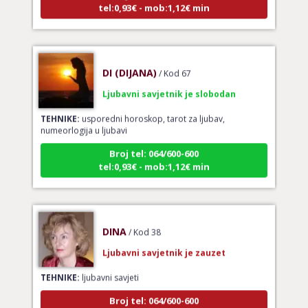
DI (DIJANA)
/ Kod 67
Ljubavni savjetnik je slobodan
TEHNIKE:
usporedni horoskop, tarot za ljubav,
numeorlogija u ljubavi
Broj tel: 064/600-600
tel:0,93€ - mob:1,12€ min
DINA
/ Kod 38
Ljubavni savjetnik je zauzet
TEHNIKE:
ljubavni savjeti
Broj tel: 064/600-600
tel:0,93€ - mob:1,12€ min