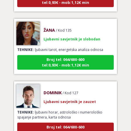
ŽANA
/ Kod 135
Ljubavni savjetnik je slobodan
TEHNIKE:
ljubavni tarot, energetska analiza odnosa
Broj tel: 064/600-600
tel:0,93€ - mob:1,12€ min
DOMINIK
/ Kod 127
Ljubavni savjetnik je zauzet
TEHNIKE:
ljubavni horar, astrološko i numerološko
spajanje partnera, karta odnosa
Broj tel: 064/600-600
tel:0,93€ - mob:1,12€ min