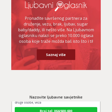
Pronađite savršenog partnera za
druženje, vezu, brak, ljubav, sugar
baby/daddy, ili nešto više. Na Ljubavnom
oglasniku nalazi se preko 10.000 oglasa
osoba koje traže možda baš isto što i ti!
Saznaj više
VESNA BURCSA
/ Kod 55
Ljubavni savjetnik je slobodan
TEHNIKE:
ljubav, brak, kompatibilnost partnera, planovi
Nazovite ljubavne savjetnike
druge osobe, veza
Broj tel: 064/600-600
tel:0,93€ - mob:1,12€ min