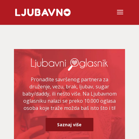
Pronađite savršenog partnera za
druženje, vezu, brak, ljubav, sugar
baby/daddy, ili nešto više. Na Ljubavnom
oglasniku nalazi se preko 10.000 oglasa
osoba koje traže možda baš isto što i ti!
Saznaj više