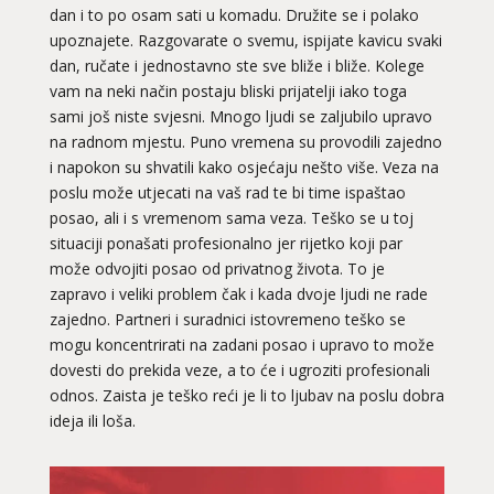
dan i to po osam sati u komadu. Družite se i polako
upoznajete. Razgovarate o svemu, ispijate kavicu svaki
dan, ručate i jednostavno ste sve bliže i bliže. Kolege
vam na neki način postaju bliski prijatelji iako toga
sami još niste svjesni. Mnogo ljudi se zaljubilo upravo
na radnom mjestu. Puno vremena su provodili zajedno
i napokon su shvatili kako osjećaju nešto više. Veza na
poslu može utjecati na vaš rad te bi time ispaštao
posao, ali i s vremenom sama veza. Teško se u toj
situaciji ponašati profesionalno jer rijetko koji par
može odvojiti posao od privatnog života. To je
zapravo i veliki problem čak i kada dvoje ljudi ne rade
zajedno. Partneri i suradnici istovremeno teško se
mogu koncentrirati na zadani posao i upravo to može
dovesti do prekida veze, a to će i ugroziti profesionali
odnos. Zaista je teško reći je li to ljubav na poslu dobra
ideja ili loša.