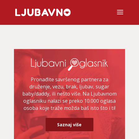
Pronađite savršenog partnera za
druženje, vezu, brak, ljubav, sugar
baby/daddy, ili nešto više. Na Ljubavnom
oglasniku nalazi se preko 10.000 oglasa
osoba koje traže možda baš isto što i ti!
Saznaj više