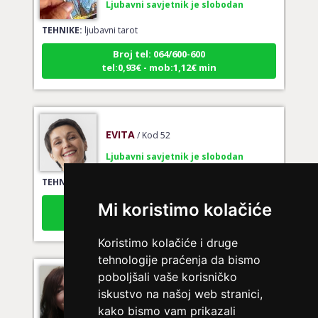
TEHNIKE:
ljubavni tarot
Broj tel: 064/600-600
tel:0,93€ - mob:1,12€ min
EVITA
/ Kod 52
Ljubavni savjetnik je slobodan
TEHNIKE:
tarot za ljubav
Broj tel: 064/600-600
tel:0,93€ - mob:1,12€ min
Mi koristimo kolačiće
Koristimo kolačiće i druge
tehnologije praćenja da bismo
VIKTORIJA
/ Kod 369
poboljšali vaše korisničko
iskustvo na našoj web stranici,
Ljubavni savjetnik je slobodan
kako bismo vam prikazali