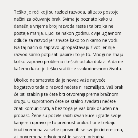
Teško je reći koji su razlozi razvoda, ali zato postoje
načini za očuvanje brak. Svima je poznato kako u
današnje vrijeme broj razvoda raste i ta brojka ne
postaje manja. Ljudi se nakon godinu, dvije uglavnom
odluče za razvod jer shvate kako to nikamo ne vodi.
Na taj način si zapravo upropaštavaju život jer nije
razvod samo potpisati papire i to je to. Mnogi ne znaju
koliko zapravo problema i teških odluka dolazi. A da ne
kažemo kako je teško vratiti se svakodnevnom životu.
Ukoliko ne smatrate da je novac vaše najveće
bogatstvo tada o razvod nećete ni razmišljati. Vaš brak
će biti stabilniji te ćete biti otvoreniji prema bračnom
drugu. U suprotnom ćete se stalno svađati i nećete
znati komunicirati, a bez toga je vaš brak osuđen na
propast. Žene su počele raditi izvan kuće i grade svoje
karijere i upravo je to prednost braka. I one trebaju
imati vremena za sebe i posvetiti se svojim interesima,
a i povremena odvojenost je sasvim prirodna i