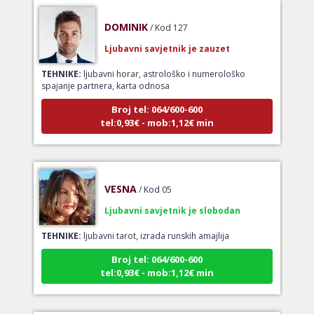
DOMINIK
/ Kod 127
Ljubavni savjetnik je zauzet
TEHNIKE:
ljubavni horar, astrološko i numerološko
spajanje partnera, karta odnosa
Broj tel: 064/600-600
tel:0,93€ - mob:1,12€ min
VESNA
/ Kod 05
Ljubavni savjetnik je slobodan
TEHNIKE:
ljubavni tarot, izrada runskih amajlija
Broj tel: 064/600-600
tel:0,93€ - mob:1,12€ min