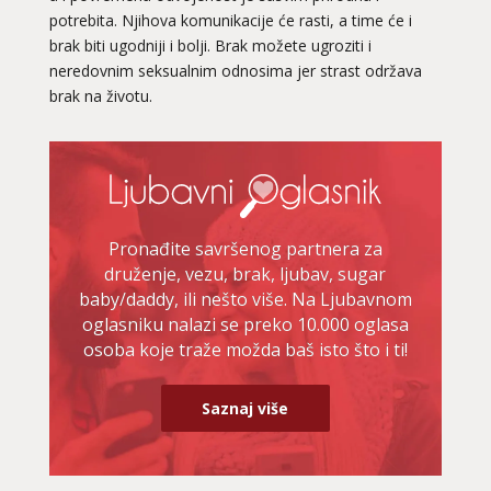
potrebita. Njihova komunikacije će rasti, a time će i
brak biti ugodniji i bolji. Brak možete ugroziti i
neredovnim seksualnim odnosima jer strast održava
brak na životu.
Pronađite savršenog partnera za
druženje, vezu, brak, ljubav, sugar
baby/daddy, ili nešto više. Na Ljubavnom
oglasniku nalazi se preko 10.000 oglasa
osoba koje traže možda baš isto što i ti!
Saznaj više